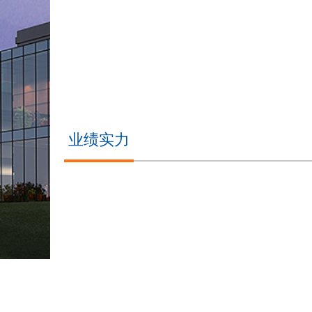
【幸福中勘】新楼启新程 暖心伴童行——中勘
业绩实力
经典案例
萃景花园