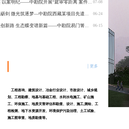
明纪——中勘院开展“庭审零距离 案件敲警钟”警示教育活动
07-08
 微光筑逐梦—中勘院西藏某项目先遣队纪实（二）
06-24
变谱新篇——中勘院易门箐铁矿生态修复项目荣获集团“两带两创”优秀项目
06-15
业务范围
更多
工程咨询、建筑设计、冶金行业设计、市政设计、城乡规
划、工程勘察、地基与基础工程、水利水电施工、矿山施
工、环保施工、地质灾害评估和勘查、设计、施工,测绘、工
程检测、地下水资源开发、环境保护污染治理、土工试验、
施工图审查、地质勘查等。