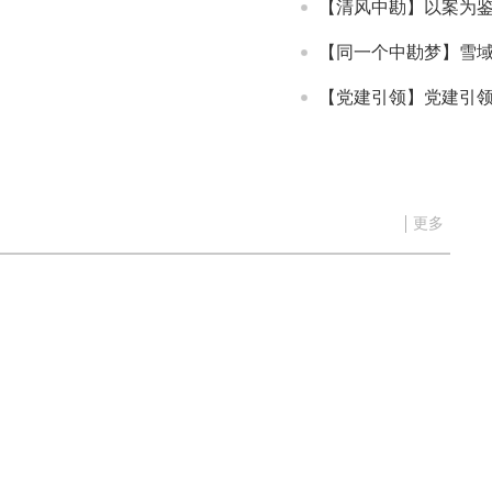
【清风中勘】以案为鉴 以案
【同一个中勘梦】雪域砺剑
【党建引领】党建引领创新路 生态蝶
院2026年暑...
更多
岩土工程详细勘察
寰宇花园基坑支护工程