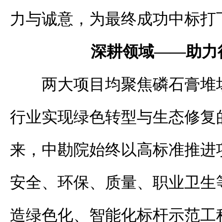
力与诚意，为最终成功中标打
深耕领域——助力
两大项目均聚焦磷石膏堆
行业实现绿色转型与生态修复
来，中勘院始终以高标准推进
安全、环保、质量、职业卫生
造绿色化、智能化标杆示范工